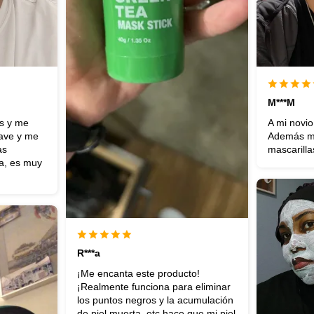
M***M
es y me
A mi novio
uave y me
Además me
as
mascarilla
a, es muy
R***a
¡Me encanta este producto!
¡Realmente funciona para eliminar
los puntos negros y la acumulación
de piel muerta, etc hace que mi piel