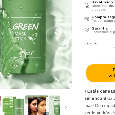
Devolucíon 
Ofrecemos devo
producto.
Compra segu
Puedes pagar al
Garantía
Escribenos si p
Cantidad
P
🔥¡H
¿Estás cansad
sin encontrar 
más! Con n
uest
verde
podrás de