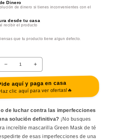
de Dinero
lución de dinero si tienes inconvenientes con el
ra desde tu casa
 recibir el producto
iensas que tu producto tiene algun defecto.
Reducir
Aumentar
cantidad
cantidad
para
para
ide aquí y paga en casa
MASCARILLA
MASCARILLA
az clic aquí para ver ofertas!🔥
GREEN
GREEN
MASK-
MASK-
Te
Te
o de luchar contra las imperfecciones
verde
verde
una solución definitiva?
¡No busques
ra increíble mascarilla Green Mask de té
spedirte de esas imperfecciones de una