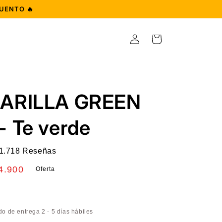
UENTO 🔥
Iniciar
Carrito
sesión
ARILLA GREEN
 Te verde
1.718 Reseñas
ecio
4.900
Oferta
erta
s
o de entrega 2 - 5 días hábiles