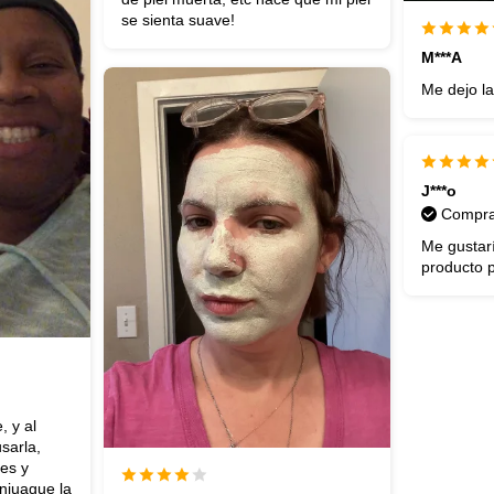
se sienta suave!
M***A
Me dejo la
J***o
Compra 
Me gustar
producto p
, y al
usarla,
nes y
njuague la