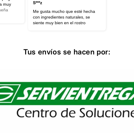
S***z
ba muy
eseña
Me gusta mucho que esté hecha
con ingredientes naturales, se
siente muy bien en el rostro
Tus envíos se hacen por: