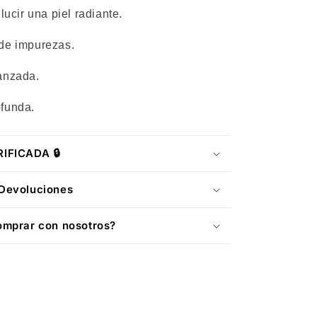
lucir una piel radiante.
de impurezas.
vanzada.
ofunda.
IFICADA 🔒
Devoluciones
omprar con nosotros?