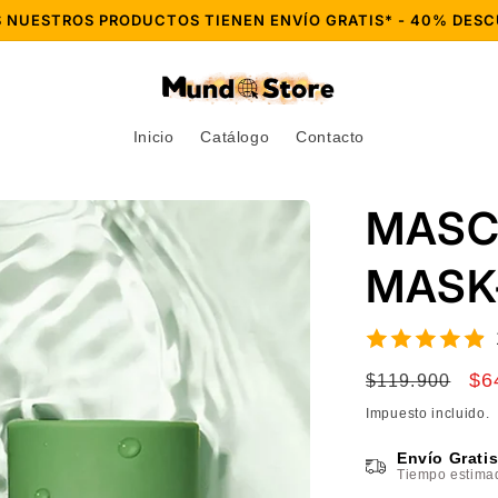
S NUESTROS PRODUCTOS TIENEN ENVÍO GRATIS* - 40% DESC
Inicio
Catálogo
Contacto
MASC
MASK-
Precio
Pr
$6
$119.900
habitual
de
Impuesto incluido.
of
Envío Grati
Tiempo estimad