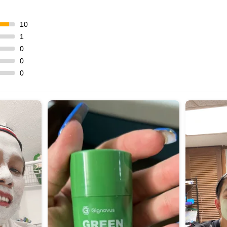
10
1
0
0
0