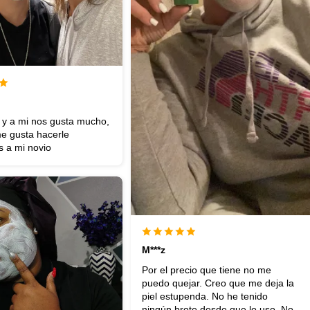
 y a mi nos gusta mucho,
 gusta hacerle
s a mi novio
M***z
Por el precio que tiene no me
puedo quejar. Creo que me deja la
piel estupenda. No he tenido
ningún brote desde que lo uso. No