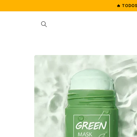
Ir
🔥 TODO
directamente
al contenido
Ir
directamente
a la
información
del producto