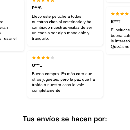
P***S
Llevo este peluche a todas
E***T
ra
nuestras citas al veterinario y ha
ieran
cambiado nuestras visitas de ser
El peluch
a
un caos a ser algo manejable y
buena cali
r usar el
tranquilo.
le interes
Quizás no 
O***L
Buena compra. Es más caro que
otros juguetes, pero la paz que ha
traído a nuestra casa lo vale
completamente.
Tus envíos se hacen por: