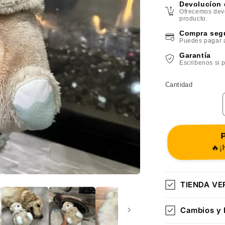
Devolucíon 
Ofrecemos devo
producto.
Compra segu
Puedes pagar al
Garantía
Escribenos si p
Cantidad
P
🔥¡H
TIENDA VER
Cambios y 