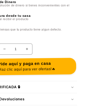
de Dinero
lución de dinero si tienes inconvenientes con el
ra desde tu casa
 recibir el producto
iensas que tu producto tiene algun defecto.
Reducir
Aumentar
cantidad
cantidad
para
para
ide aquí y paga en casa
Peluche
Peluche
az clic aquí para ver ofertas!🔥
Nutria
Nutria
Tranquilizante
Tranquilizante
IFICADA 🔒
Devoluciones