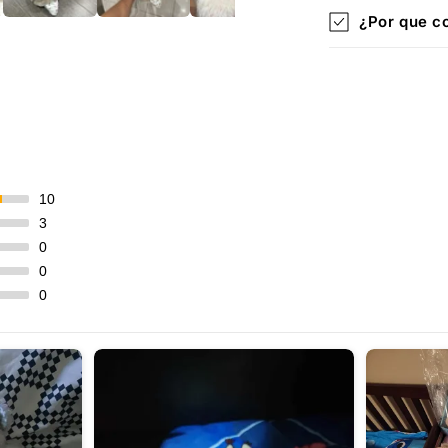
¿Por que c
10
3
0
0
0