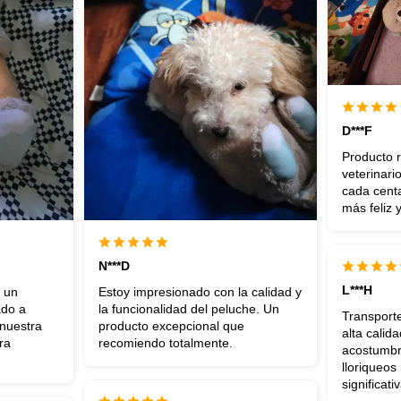
D***F
Producto 
veterinari
cada centa
más feliz y
N***D
L***H
s un
Estoy impresionado con la calidad y
ado a
la funcionalidad del peluche. Un
Transporte
 nuestra
producto excepcional que
alta calid
ra
recomiendo totalmente.
acostumbró
lloriqueos
significat