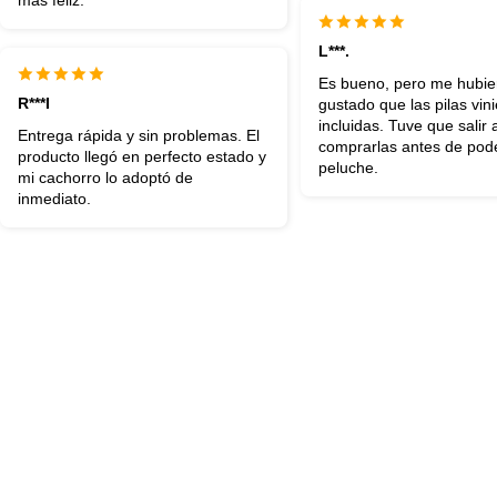
más feliz.
L***.
Es bueno, pero me hubie
R***I
gustado que las pilas vin
incluidas. Tuve que salir 
Entrega rápida y sin problemas. El
comprarlas antes de pode
producto llegó en perfecto estado y
peluche.
mi cachorro lo adoptó de
inmediato.