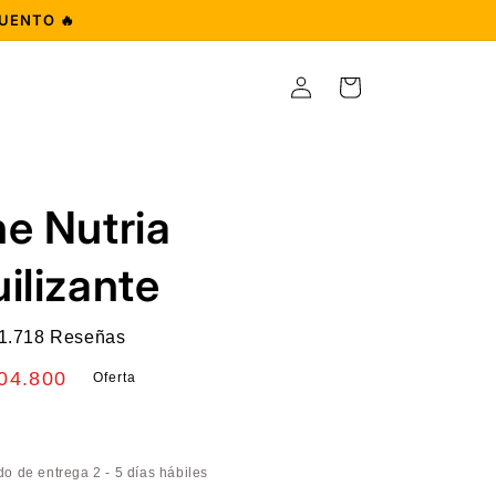
UENTO 🔥
Iniciar
Carrito
sesión
e Nutria
ilizante
1.718 Reseñas
ecio
04.800
Oferta
erta
s
o de entrega 2 - 5 días hábiles