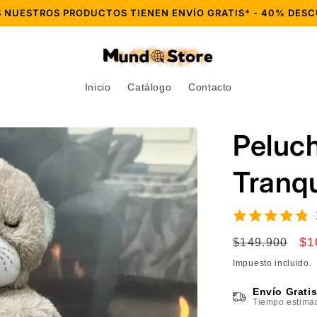
S NUESTROS PRODUCTOS TIENEN ENVÍO GRATIS* - 40% DESC
Inicio
Catálogo
Contacto
Peluch
Tranqu
Precio
Pr
$1
$149.900
habitual
de
Impuesto incluido.
of
Envío Grati
Tiempo estimad