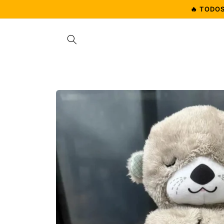
Ir
🔥 TODO
directamente
al contenido
Ir
directamente
a la
información
del producto